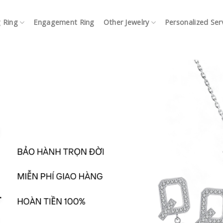
 Ring
Engagement Ring
Other Jewelry
Personalized Ser