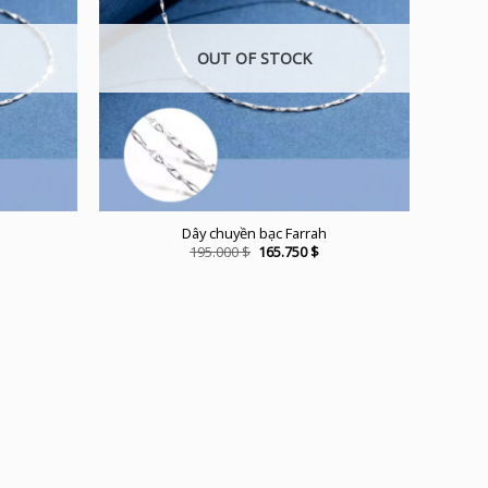
OUT OF STOCK
Dây chuyền bạc Farrah
urrent
Original
Current
195.000
$
165.750
$
ice
price
price
was:
is:
5.750 $.
195.000 $.
165.750 $.