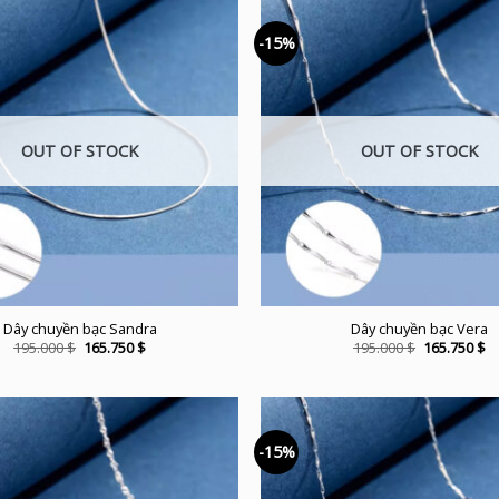
-15%
OUT OF STOCK
OUT OF STOCK
Dây chuyền bạc Sandra
Dây chuyền bạc Vera
Original
Current
Original
C
195.000
$
165.750
$
195.000
$
165.750
$
price
price
price
pr
was:
is:
was:
is:
195.000 $.
165.750 $.
195.000 $.
16
-15%