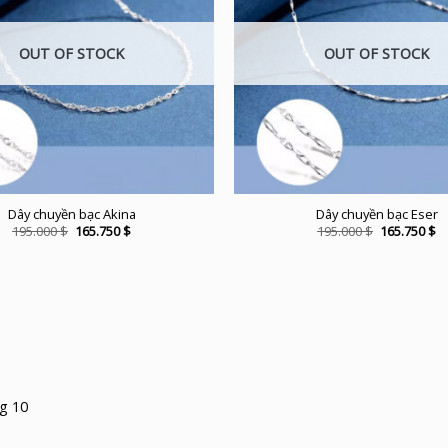
OUT OF STOCK
OUT OF STOCK
Dây chuyền bạc Akina
Dây chuyền bạc Eser
Original
Current
Original
C
195.000
$
165.750
$
195.000
$
165.750
$
price
price
price
pr
was:
is:
was:
is:
195.000 $.
165.750 $.
195.000 $.
16
g 10