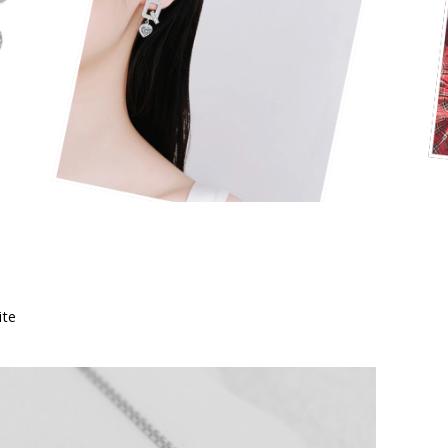
ite
Meez