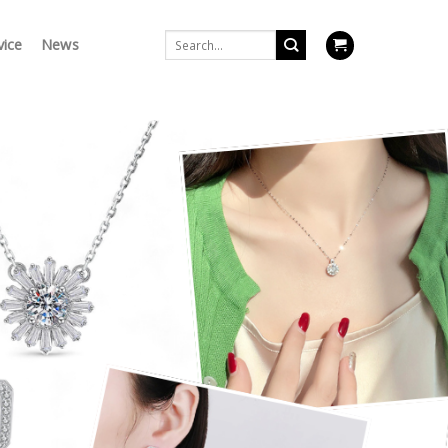
Search
vice
News
for: