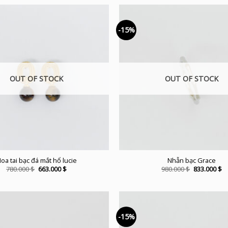
-15%
OUT OF STOCK
OUT OF STOCK
oa tai bạc đá mắt hổ lucie
Nhẫn bạc Grace
Original
Current
Original
C
780.000
$
663.000
$
980.000
$
833.000
$
price
price
price
pr
was:
is:
was:
is:
780.000 $.
663.000 $.
980.000 $.
83
-15%