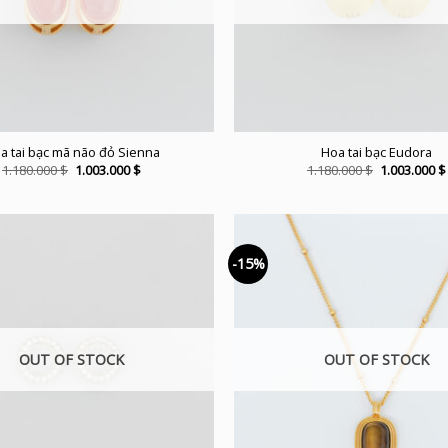
a tai bạc mã não đỏ Sienna
Hoa tai bạc Eudora
Original
Current
Original
1.180.000
$
1.003.000
$
1.180.000
$
1.003.000
$
price
price
price
was:
is:
was:
1.180.000 $.
1.003.000 $.
1.180.000 $.
-15%
OUT OF STOCK
OUT OF STOCK