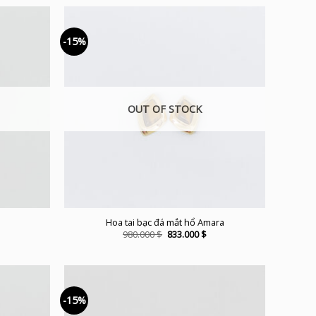
-15%
OUT OF STOCK
Hoa tai bạc đá mắt hổ Amara
urrent
Original
Current
980.000
$
833.000
$
ice
price
price
was:
is:
3.000 $.
980.000 $.
833.000 $.
-15%