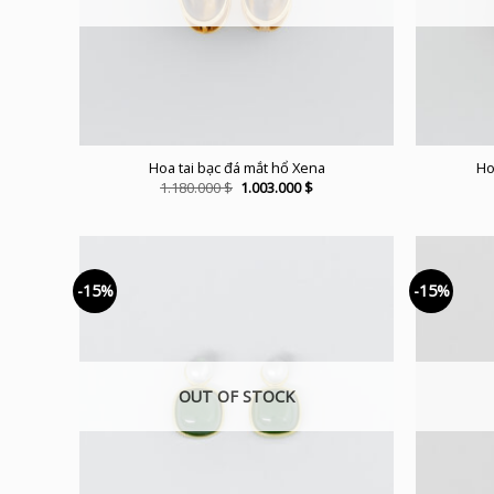
Hoa tai bạc đá mắt hổ Xena
Ho
Original
Current
1.180.000
$
1.003.000
$
price
price
was:
is:
1.180.000 $.
1.003.000 $.
-15%
-15%
OUT OF STOCK