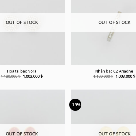
OUT OF STOCK
OUT OF STOCK
Hoa tai bạc Nora
Nhẫn bạc CZ Ariadne
Original
Current
Original
1.180.000
$
1.003.000
$
1.180.000
$
1.003.000
$
price
price
price
was:
is:
was:
1.180.000 $.
1.003.000 $.
1.180.000 $.
-15%
OUT OF STOCK
OUT OF STOCK