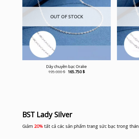
OUT OF STOCK
Dây chuyền bạc Oralie
Original
Current
195.000
$
165.750
$
price
price
was:
is:
195.000 $.
165.750 $.
BST Lady Silver
Giảm
2
0%
tất cả các sản phẩm trang sức bạc trong thán