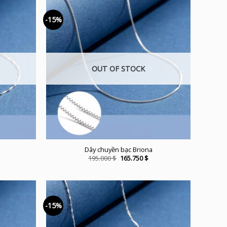
-15%
OUT OF STOCK
Dây chuyền bạc Briona
urrent
Original
Current
195.000
$
165.750
$
ice
price
price
was:
is:
5.750 $.
195.000 $.
165.750 $.
-15%