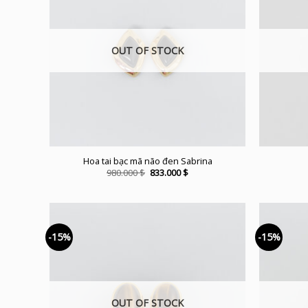
OUT OF STOCK
Hoa tai bạc mã não đen Sabrina
Original
Current
980.000
$
833.000
$
price
price
was:
is:
980.000 $.
833.000 $.
-15%
-15%
OUT OF STOCK