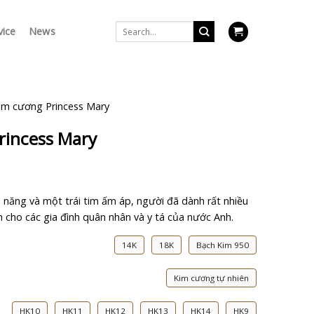
Search
vice
News
for:
im cương Princess Mary
rincess Mary
i năng và một trái tim ấm áp, người đã dành rất nhiều
h cho các gia đình quân nhân và y tá của nước Anh.
14K
18K
Bạch Kim 950
Kim cương tự nhiên
HK10
HK11
HK12
HK13
HK14
HK9