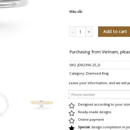
Màu sắc
Nhẫn kim cương Princess Mary quan
Add to cart
Purchasing from Vietnam, pleas
SKU:
JDR2396-25_D
Category:
Diamond Ring
Leave your information, and we will p
Designed according to your sto
Ready-made designs
Online payment
Special
: design completion in ju