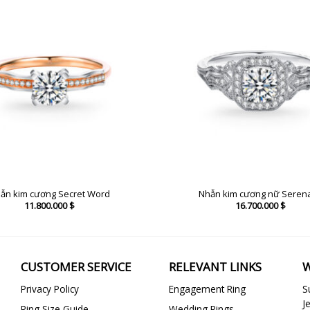
ẫn kim cương Secret Word
Nhẫn kim cương nữ Seren
11.800.000
$
16.700.000
$
CUSTOMER SERVICE
RELEVANT LINKS
W
Privacy Policy
Engagement Ring
S
J
Ring Size Guide
Wedding Rings