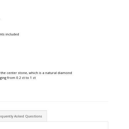
r
nts included
 the center stone, which is a natural diamond
ing from 0.2 ct to 1 ct
equently Asked Questions