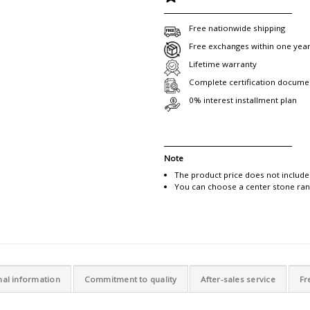
Free nationwide shipping
Free exchanges within one yea
Lifetime warranty
Complete certification docume
0% interest installment plan
Note
The product price does not include
You can choose a center stone rang
nal information
Commitment to quality
After-sales service
Fr