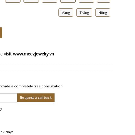
Vàng
Trắng
Hồng
tity
e visit
www.meezjewelry.vn
rovide a completely free consultation
ry
st 7 days