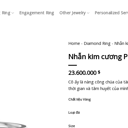
 Ring
Engagement Ring
Other Jewelry
Personalized Ser
Home
-
Diamond Ring
-
Nhẫn k
Nhẫn kim cương P
23.600.000
$
Cô ấy là nàng công chúa của tà
thời gian và tâm huyết của mìn
Chất liệu Vàng
Loại đá
Size