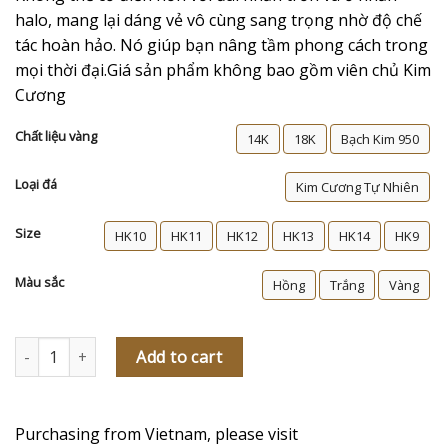
halo, mang lại dáng vẻ vô cùng sang trọng nhờ độ chế
tác hoàn hảo. Nó giúp bạn nâng tầm phong cách trong
mọi thời đại.Giá sản phẩm không bao gồm viên chủ Kim
Cương
Chất liệu vàng
14K
18K
Bạch Kim 950
Loại đá
Kim Cương Tự Nhiên
Size
HK10
HK11
HK12
HK13
HK14
HK9
Màu sắc
Hồng
Trắng
Vàng
Nhẫn cầu hôn kim cương The White Lady quantity
Add to cart
Purchasing from Vietnam, please visit