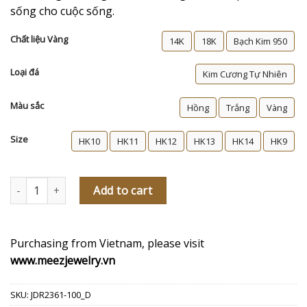
sống cho cuộc sống.
Chất liệu Vàng
14K
18K
Bạch Kim 950
Loại đá
Kim Cương Tự Nhiên
Màu sắc
Hồng
Trắng
Vàng
Size
HK10
HK11
HK12
HK13
HK14
HK9
Nhẫn cầu hôn kim cương Solange quantity
Add to cart
Purchasing from Vietnam, please visit
www.meezjewelry.vn
SKU:
JDR2361-100_D