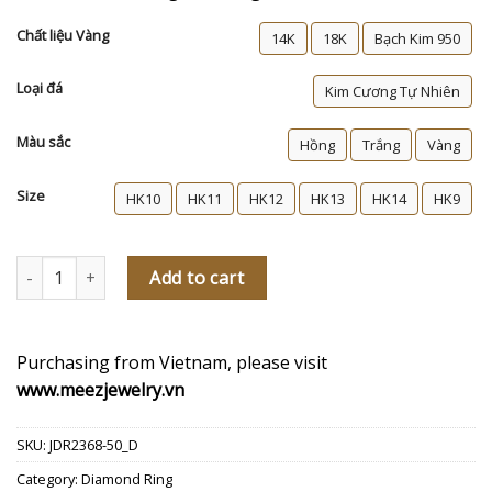
Chất liệu Vàng
14K
18K
Bạch Kim 950
Loại đá
Kim Cương Tự Nhiên
Màu sắc
Hồng
Trắng
Vàng
Size
HK10
HK11
HK12
HK13
HK14
HK9
Nhẫn cầu hôn kim cương Miranda quantity
Add to cart
Purchasing from Vietnam, please visit
www.meezjewelry.vn
SKU:
JDR2368-50_D
Category:
Diamond Ring