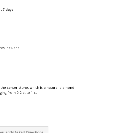
st 7 days
r
nts included
 the center stone, which is a natural diamond
ing from 0.2 ct to 1 ct
equently Asked Questions