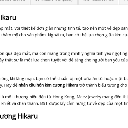
ikaru
 mắt, với thiết kế đơn giản nhưng tinh tế, tạo nên một vẻ đẹp sa
nh thẩm mỹ cho sản phẩm. Ngoài ra, bạn có thể lựa chọn giữa kim 
n quà đẹp mắt, mà còn mang trong mình ý nghĩa tình yêu ngọt ngào
ày thật sự là một lựa chọn tuyệt vời để tặng cho người bạn yêu củ
g khí lãng mạn, bạn có thể chuẩn bị một bữa ăn tối hoặc một buổi
ày. Hãy để
nhẫn cầu hôn kim cương Hikaru
trở thành biểu tượng cho 
 Là một thương hiệu đến từ Hong Kong, Meez Jewelry mang đến th
 khiết và chân thành. BST được lấy cảm hứng từ vẻ đẹp của một tìn
cương Hikaru