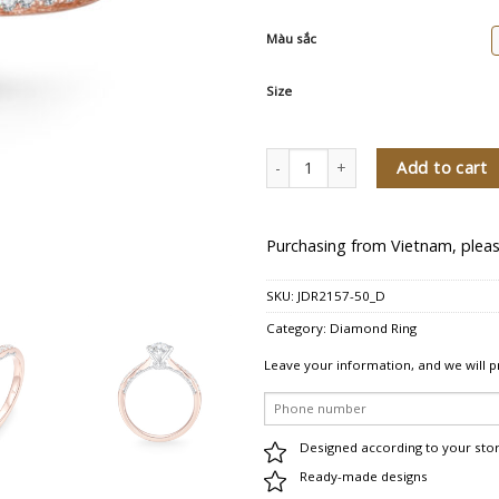
Màu sắc
Size
Nhẫn cầu hôn kim cương Hikaru qua
Add to cart
Purchasing from Vietnam, pleas
SKU:
JDR2157-50_D
Category:
Diamond Ring
Leave your information, and we will p
Designed according to your sto
Ready-made designs