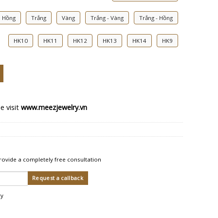
Hồng
Trắng
Vàng
Trắng - Vàng
Trắng - Hồng
HK10
HK11
HK12
HK13
HK14
HK9
ntity
e visit
www.meezjewelry.vn
rovide a completely free consultation
ry