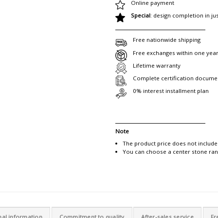
Online payment
Special
: design completion in ju
Free nationwide shipping
Free exchanges within one yea
Lifetime warranty
Complete certification docume
0% interest installment plan
Note
The product price does not include
You can choose a center stone rang
nal information
Commitment to quality
After-sales service
Fr