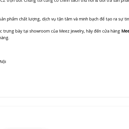
CZ trọn đời. Chúng tôi cũng có chính sách thu hồi & đổi trả sản phẩ
n phẩm chất lượng, dịch vụ tận tâm và minh bạch để tạo ra sự tin 
 trưng bày tại showroom của Meez Jewelry, hãy đến cửa hàng
Mee
hàng.
Nội