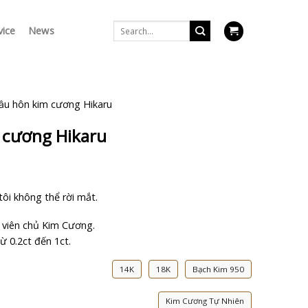
Search
vice
News
for:
ầu hôn kim cương Hikaru
 cương Hikaru
tôi không thể rời mắt.
viên chủ Kim Cương.
ừ 0.2ct đến 1ct.
14K
18K
Bạch Kim 950
Kim Cương Tự Nhiên