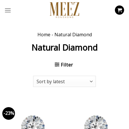
Skip
to
content
Home
-
Natural Diamond
Natural Diamond
Filter
-23%