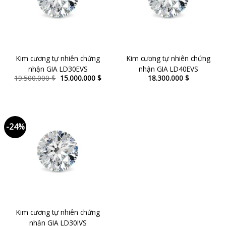
Kim cương tự nhiên chứng
Kim cương tự nhiên chứng
nhận GIA LD30EVS
nhận GIA LD40EVS
Original
Current
19.500.000
$
15.000.000
$
18.300.000
$
price
price
was:
is:
19.500.000 $.
15.000.000 $.
-24%
Kim cương tự nhiên chứng
nhận GIA LD30IVS