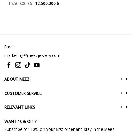
Original
Current
16.500.000
$
12.500.000
$
price
price
was:
is:
16.500.000 $.
12.500.000 $.
Email:
marketing@meezjewelry.com
ABOUT MEEZ
+
+
CUSTOMER SERVICE
+
+
RELEVANT LINKS
+
+
WANT 10% OFF?
Subscribe for 10% off your first order and stay in the Meez